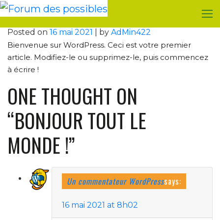
Bonjour tout le monde !
Skip
to
content
Posted on
16 mai 2021
|
by
AdMin422
Bienvenue sur WordPress. Ceci est votre premier
article. Modifiez-le ou supprimez-le, puis commencez
à écrire !
ONE THOUGHT ON
“
BONJOUR TOUT LE
MONDE !
”
Un commentateur WordPress
says:
16 mai 2021 at 8h02