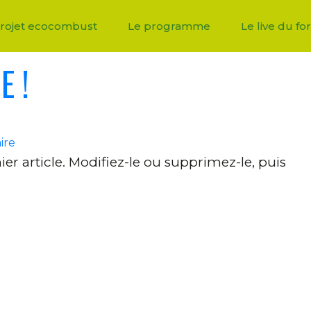
dMin422
rojet ecocombust
Le programme
Le live du f
E !
sur
ire
Bonjour
r article. Modifiez-le ou supprimez-le, puis
tout
le
monde !