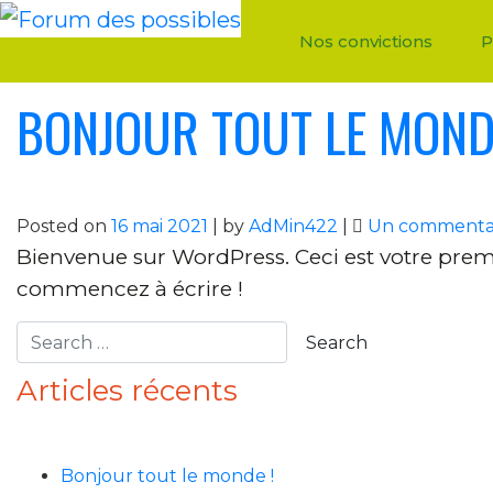
Auteur/autrice :
A
Skip
to
Nos convictions
P
content
BONJOUR TOUT LE MOND
Posted on
16 mai 2021
|
by
AdMin422
|
Un commenta
Bienvenue sur WordPress. Ceci est votre premie
commencez à écrire !
Articles récents
Bonjour tout le monde !